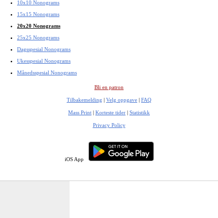
10x10 Nonograms
15x15 Nonograms
20x20 Nonograms
25x25 Nonograms
Dagsspesial Nonograms
Ukesspesial Nonograms
Månedsspesial Nonograms
Bli en patron
Tilbakemelding
|
Velg oppgave
|
FAQ
Mass Print
|
Korteste tider
|
Statistikk
Privacy Policy
iOS App