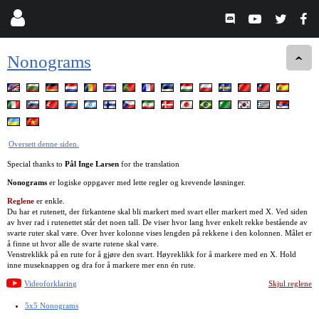
Nonograms
Oversett denne siden.
Special thanks to
Pål Inge Larsen
for the translation
Nonograms
er logiske oppgaver med lette regler og krevende løsninger.
Reglene
er enkle.
Du har et rutenett, der firkantene skal bli markert med svart eller markert med X. Ved siden
av hver rad i rutenettet står det noen tall. De viser hvor lang hver enkelt rekke bestående av
svarte ruter skal være. Over hver kolonne vises lengden på rekkene i den kolonnen. Målet er
å finne ut hvor alle de svarte rutene skal være.
Venstreklikk på en rute for å gjøre den svart. Høyreklikk for å markere med en X. Hold
inne museknappen og dra for å markere mer enn én rute.
Videoforklaring
Skjul reglene
5x5 Nonograms