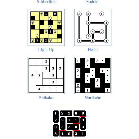
Slitherlink
Sudoku
Light Up
Hashi
Shikaku
Nurikabe