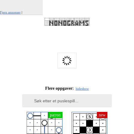
Fjern annonser
|
Rapporter denne annonsen
Flere oppgaver:
hide
show